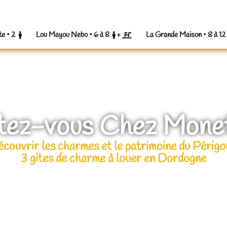
te • 2
Lou Mayou Nebo • 6 à 8
+
La Grande Maison • 8 à 1
itez-vous Chez Monet
couvrir les charmes et le patrimoine du Périgo
3 gites de charme à louer en Dordogne