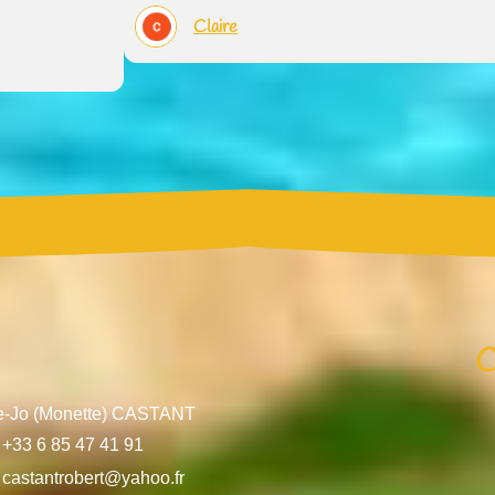
Claire
C
e-Jo (Monette) CASTANT
+33 6 85 47 41 91
castantrobert@yahoo.fr