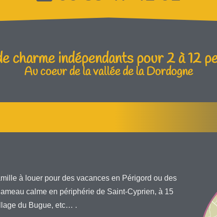
 de charme indépendants pour 2 à 12 p
Au coeur de la vallée de la Dordogne​
mille à louer pour des vacances en Périgord ou des
 hameau calme en périphérie de Saint-Cyprien, à 15
illage du Bugue, etc… .