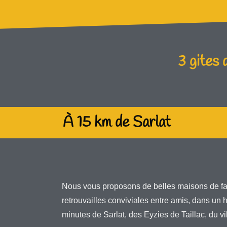
3 gites
À 15 km de Sarlat
Nous vous proposons de belles maisons de fa
retrouvailles conviviales entre amis, dans un
minutes de Sarlat, des Eyzies de Taillac, du v