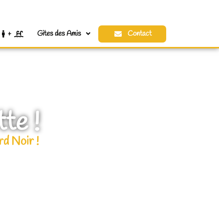
2
+
Gites des Amis
Contact
te !
rd Noir !