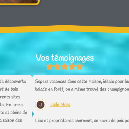
Vos témoignages
 de découverte
Supers vacances dans cette maison, idéale pour les 
ré de bois
balade en forêt, on a même trouvé des champignons
érents sites
Jade Nora
ute. En prime
s et pleins de
a saison des
Lieu et propriétaires charmant, un havre de paix p