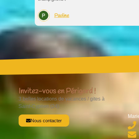
Pauline
Invitez-vous en Périgord !
3 belles locations de vacances / gites à
Saint-Cyprien (24)
Mari
Nous contacter