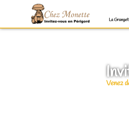
La Granget
Inv
Venez dé